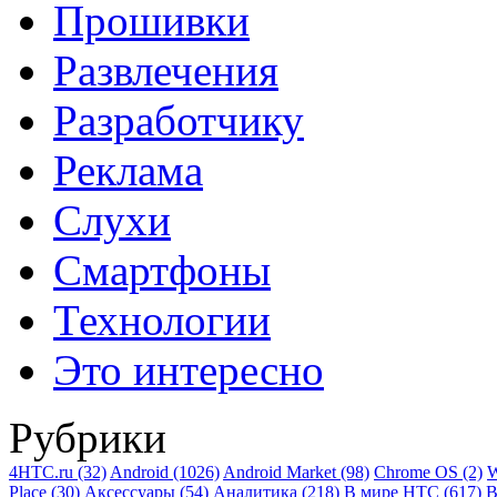
Прошивки
Развлечения
Разработчику
Реклама
Слухи
Смартфоны
Технологии
Это интересно
Рубрики
4HTC.ru
(32)
Android
(1026)
Android Market
(98)
Chrome OS
(2)
W
Place
(30)
Аксессуары
(54)
Аналитика
(218)
В мире HTC
(617)
В