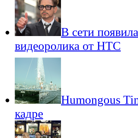
В сети появила
видеоролика от HTC
Humongous Tin 
кадре