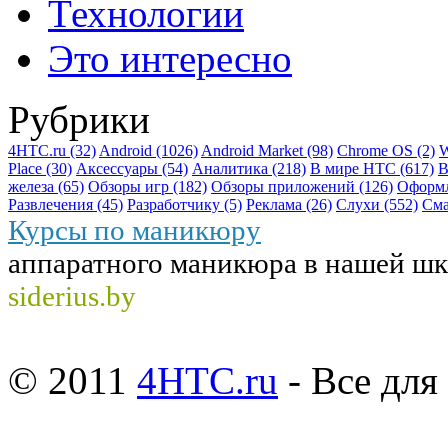
Технологии
Это интересно
Рубрики
4HTC.ru
(32)
Android
(1026)
Android Market
(98)
Chrome OS
(2)
W
Place
(30)
Аксессуары
(54)
Аналитика
(218)
В мире HTC
(617)
В
железа
(65)
Обзоры игр
(182)
Обзоры приложений
(126)
Оформ
Развлечения
(45)
Разработчику
(5)
Реклама
(26)
Слухи
(552)
См
Курсы по маникюру
аппаратного маникюра в нашей шк
siderius.by
© 2011
4HTC.ru
- Все дл