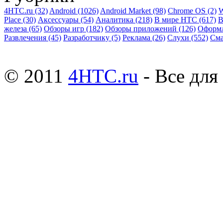
4HTC.ru
(32)
Android
(1026)
Android Market
(98)
Chrome OS
(2)
W
Place
(30)
Аксессуары
(54)
Аналитика
(218)
В мире HTC
(617)
В
железа
(65)
Обзоры игр
(182)
Обзоры приложений
(126)
Оформ
Развлечения
(45)
Разработчику
(5)
Реклама
(26)
Слухи
(552)
См
© 2011
4HTC.ru
- Все дл