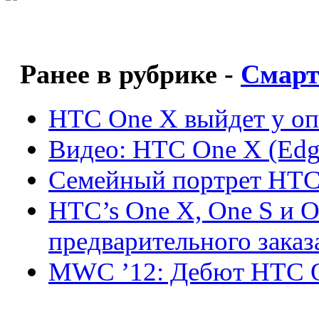
Ранее в рубрике -
Смар
HTC One X выйдет у о
Видео: HTC One X (Ed
Семейный портрет HTC
HTC’s One X, One S и 
предварительного заказ
MWC ’12: Дебют HTC On