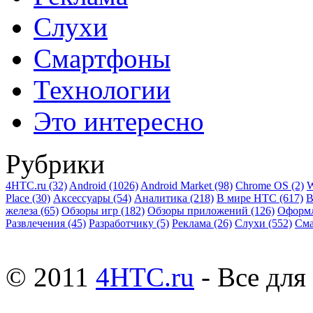
Слухи
Смартфоны
Технологии
Это интересно
Рубрики
4HTC.ru
(32)
Android
(1026)
Android Market
(98)
Chrome OS
(2)
W
Place
(30)
Аксессуары
(54)
Аналитика
(218)
В мире HTC
(617)
В
железа
(65)
Обзоры игр
(182)
Обзоры приложений
(126)
Оформ
Развлечения
(45)
Разработчику
(5)
Реклама
(26)
Слухи
(552)
См
© 2011
4HTC.ru
- Все дл