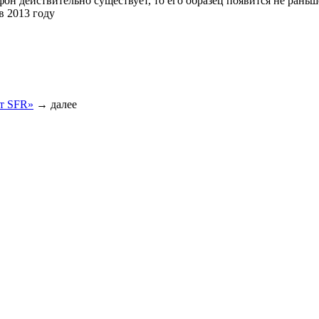
тфон действительно существует, то его образец появится не раньш
в 2013 году
от SFR»
→
далее