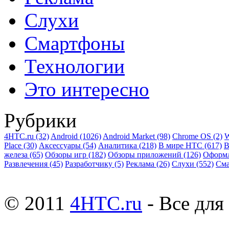
Слухи
Смартфоны
Технологии
Это интересно
Рубрики
4HTC.ru
(32)
Android
(1026)
Android Market
(98)
Chrome OS
(2)
W
Place
(30)
Аксессуары
(54)
Аналитика
(218)
В мире HTC
(617)
В
железа
(65)
Обзоры игр
(182)
Обзоры приложений
(126)
Оформ
Развлечения
(45)
Разработчику
(5)
Реклама
(26)
Слухи
(552)
См
© 2011
4HTC.ru
- Все дл