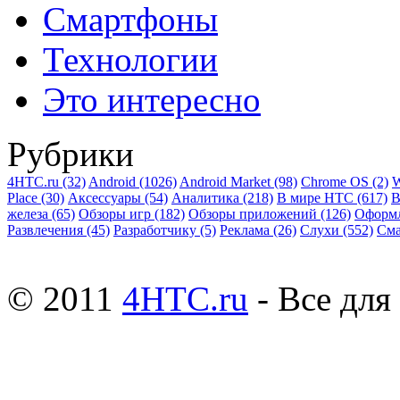
Смартфоны
Технологии
Это интересно
Рубрики
4HTC.ru
(32)
Android
(1026)
Android Market
(98)
Chrome OS
(2)
W
Place
(30)
Аксессуары
(54)
Аналитика
(218)
В мире HTC
(617)
В
железа
(65)
Обзоры игр
(182)
Обзоры приложений
(126)
Оформ
Развлечения
(45)
Разработчику
(5)
Реклама
(26)
Слухи
(552)
См
© 2011
4HTC.ru
- Все дл