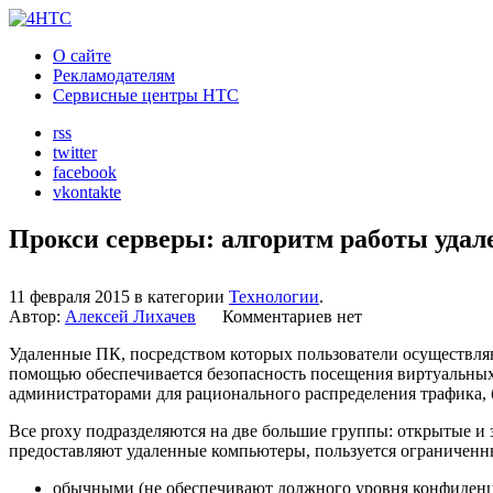
О сайте
Рекламодателям
Сервисные центры HTC
rss
twitter
facebook
vkontakte
Прокси серверы: алгоритм работы уда
11 февраля 2015 в категории
Технологии
.
Автор:
Алексей Лихачев
Комментариев нет
Удаленные ПК, посредством которых пользователи осуществляю
помощью обеспечивается безопасность посещения виртуальных
администраторами для рационального распределения трафика,
Все proxy подразделяются на две большие группы: открытые и
предоставляют удаленные компьютеры, пользуется ограниченны
обычными (не обеспечивают должного уровня конфиденц