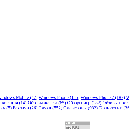
indows Mobile
(47)
Windows Phone
(155)
Windows Phone 7
(187)
W
авигация
(14)
Обзоры железа
(65)
Обзоры игр
(182)
Обзоры при
ику
(5)
Реклама
(26)
Слухи
(552)
Смартфоны
(982)
Технологии
(3