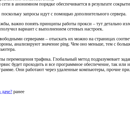
ети в анонимном порядке обеспечивается в результате сокрытия
 поскольку запросы идут с помощью дополнительного сервера.
ужбы, важно понять принципы работы прокси – тут детально из
получил вариант с выполнением сетевых настроек.
о свободными серверами – отыскать их можно на страницах соот
тороны, анализируют значение ping. Чем оно меньше, тем с бол
пьютера.
пы перемещения трафика. Глобальный метод подразумевает зада
ервис будет проходить и все программное обеспечение, так или 
ограмме. Они работают через удаленные компьютеры, прочие пр
 даче?
ранее