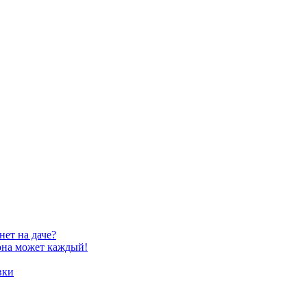
ет на даче?
фона может каждый!
вки