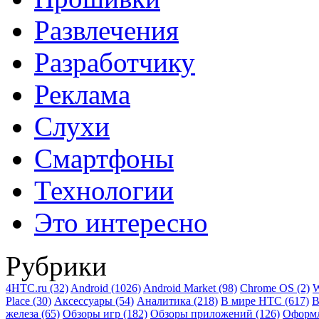
Развлечения
Разработчику
Реклама
Слухи
Смартфоны
Технологии
Это интересно
Рубрики
4HTC.ru
(32)
Android
(1026)
Android Market
(98)
Chrome OS
(2)
W
Place
(30)
Аксессуары
(54)
Аналитика
(218)
В мире HTC
(617)
В
железа
(65)
Обзоры игр
(182)
Обзоры приложений
(126)
Оформ