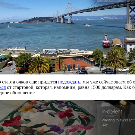
о старта очков еще придется
подождать
, мы уже сейчас знаем об
ься
от стартовой, которая, напомним, равна 1500 долларам. Как
едное обновление.