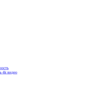
ность
ь 4k видео