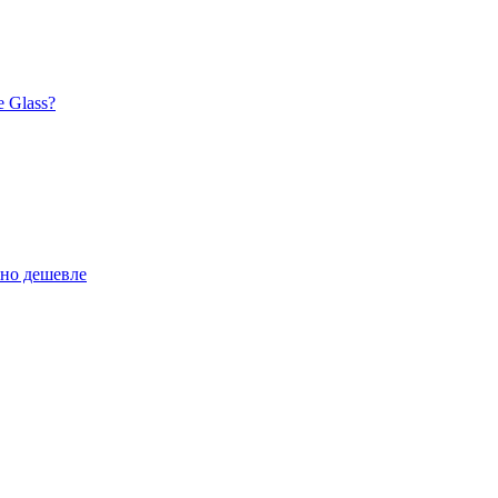
 Glass?
ьно дешевле