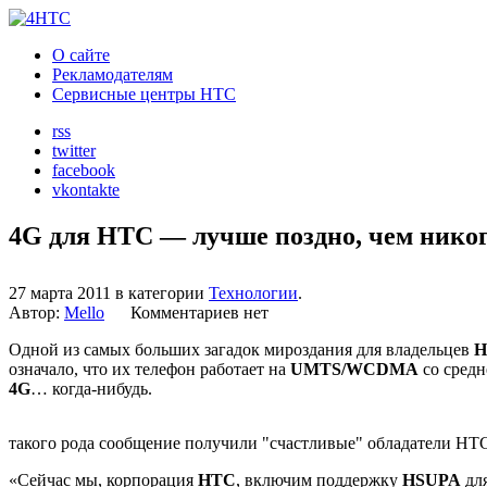
О сайте
Рекламодателям
Сервисные центры HTC
rss
twitter
facebook
vkontakte
4G для HTC — лучше поздно, чем нико
27 марта 2011 в категории
Технологии
.
Автор:
Mello
Комментариев нет
Одной из самых больших загадок мироздания для владельцев
H
означало, что их телефон работает на
UMTS/WCDMA
со средн
4G
… когда-нибудь.
такого рода сообщение получили "счастливые" обладатели HT
«Сейчас мы, корпорация
HTC
, включим поддержку
HSUPA
для