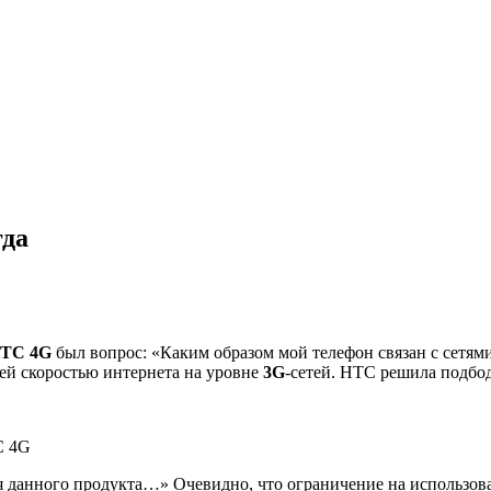
гда
TC 4G
был вопрос: «Каким образом мой телефон связан с сетям
ей скоростью интернета на уровне
3G
-сетей. HTC решила подбод
C 4G
 данного продукта…» Очевидно, что ограничение на использов