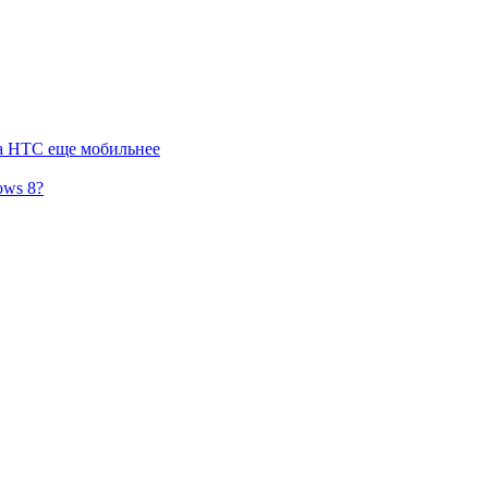
а HTC еще мобильнее
ows 8?