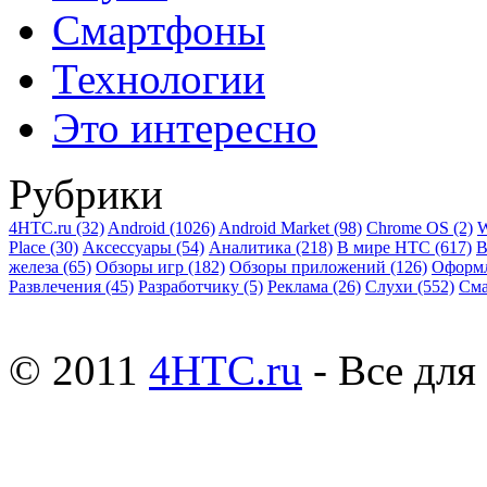
Смартфоны
Технологии
Это интересно
Рубрики
4HTC.ru
(32)
Android
(1026)
Android Market
(98)
Chrome OS
(2)
W
Place
(30)
Аксессуары
(54)
Аналитика
(218)
В мире HTC
(617)
В
железа
(65)
Обзоры игр
(182)
Обзоры приложений
(126)
Оформ
Развлечения
(45)
Разработчику
(5)
Реклама
(26)
Слухи
(552)
См
© 2011
4HTC.ru
- Все дл