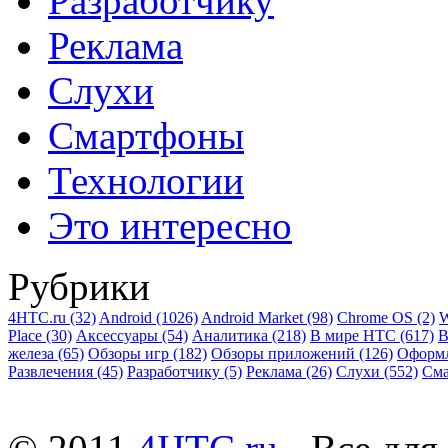
Разработчику
Реклама
Слухи
Смартфоны
Технологии
Это интересно
Рубрики
4HTC.ru
(32)
Android
(1026)
Android Market
(98)
Chrome OS
(2)
W
Place
(30)
Аксессуары
(54)
Аналитика
(218)
В мире HTC
(617)
В
железа
(65)
Обзоры игр
(182)
Обзоры приложений
(126)
Оформ
Развлечения
(45)
Разработчику
(5)
Реклама
(26)
Слухи
(552)
См