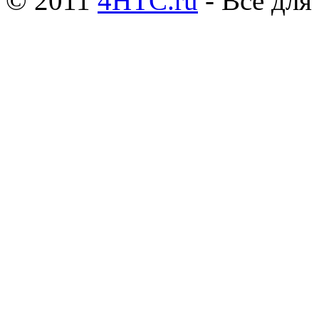
© 2011
4HTC.ru
- Все дл