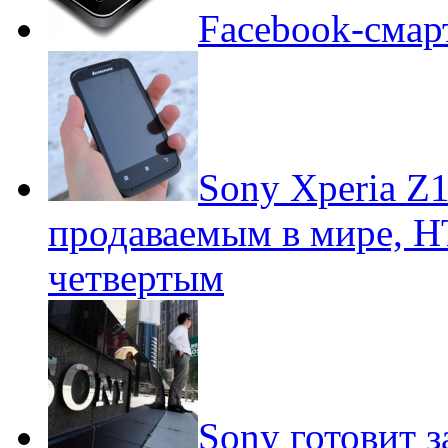
Facebook-смар
Sony Xperia Z
продаваемым в мире, H
четвертым
Sony готовит з