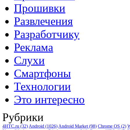
Прошивки
Развлечения
Разработчику
Реклама
Слухи
Смартфоны
Технологии
Это интересно
Рубрики
4HTC.ru
(32)
Android
(1026)
Android Market
(98)
Chrome OS
(2)
W