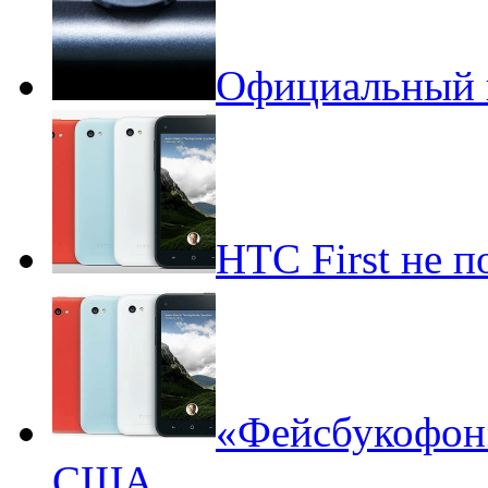
Официальный 
HTC First не 
«Фейсбукофон»
США