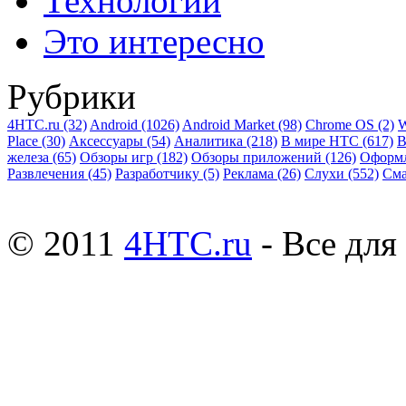
Технологии
Это интересно
Рубрики
4HTC.ru
(32)
Android
(1026)
Android Market
(98)
Chrome OS
(2)
W
Place
(30)
Аксессуары
(54)
Аналитика
(218)
В мире HTC
(617)
В
железа
(65)
Обзоры игр
(182)
Обзоры приложений
(126)
Оформ
Развлечения
(45)
Разработчику
(5)
Реклама
(26)
Слухи
(552)
См
© 2011
4HTC.ru
- Все дл