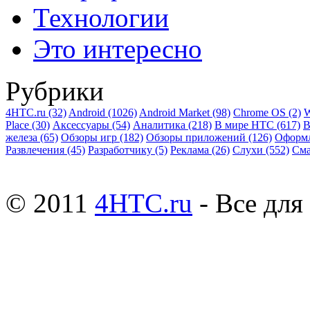
Технологии
Это интересно
Рубрики
4HTC.ru
(32)
Android
(1026)
Android Market
(98)
Chrome OS
(2)
W
Place
(30)
Аксессуары
(54)
Аналитика
(218)
В мире HTC
(617)
В
железа
(65)
Обзоры игр
(182)
Обзоры приложений
(126)
Оформ
Развлечения
(45)
Разработчику
(5)
Реклама
(26)
Слухи
(552)
См
© 2011
4HTC.ru
- Все дл