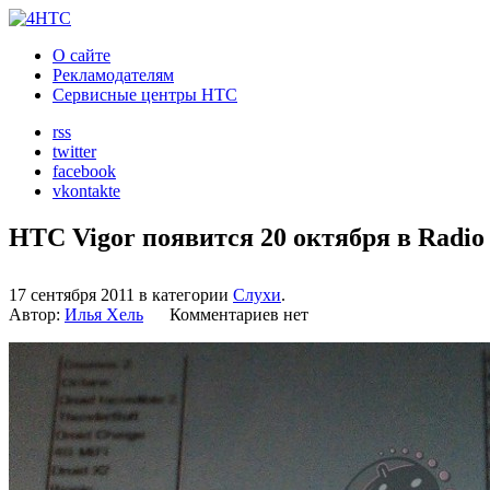
О сайте
Рекламодателям
Сервисные центры HTC
rss
twitter
facebook
vkontakte
HTC Vigor появится 20 октября в Radio
17 сентября 2011 в категории
Слухи
.
Автор:
Илья Хель
Комментариев нет