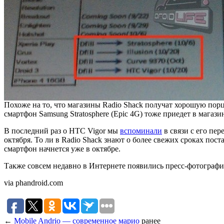
Похоже на то, что магазины Radio Shack получат хорошую порци
смартфон Samsung Stratosphere (Epic 4G) тоже приедет в магази
В последний раз о HTC Vigor мы
вспоминали
в связи с его пер
октября. То ли в Radio Shack знают о более свежих сроках пос
смартфон начнется уже в октябре.
Также совсем недавно в Интернете появились пресс-фотографи
via phandroid.com
←
Mobile Andrio — современное марио
ранее