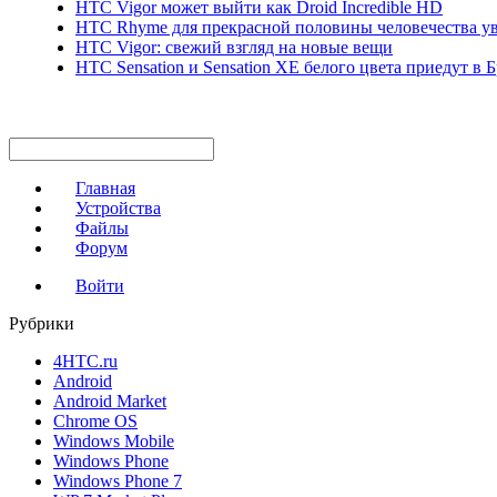
HTC Vigor может выйти как Droid Incredible HD
HTC Rhyme для прекрасной половины человечества уви
HTC Vigor: свежий взгляд на новые вещи
HTC Sensation и Sensation XE белого цвета приедут в
Главная
Устройства
Файлы
Форум
Войти
Рубрики
4HTC.ru
Android
Android Market
Chrome OS
Windows Mobile
Windows Phone
Windows Phone 7