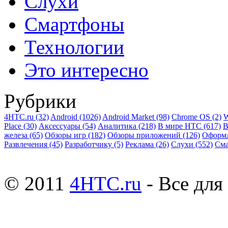
Слухи
Смартфоны
Технологии
Это интересно
Рубрики
4HTC.ru
(32)
Android
(1026)
Android Market
(98)
Chrome OS
(2)
W
Place
(30)
Аксессуары
(54)
Аналитика
(218)
В мире HTC
(617)
В
железа
(65)
Обзоры игр
(182)
Обзоры приложений
(126)
Оформ
Развлечения
(45)
Разработчику
(5)
Реклама
(26)
Слухи
(552)
См
© 2011
4HTC.ru
- Все дл