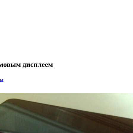
ймовым дисплеем
ны
.