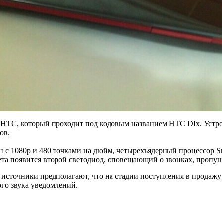
 HTC, который проходит под кодовым названием HTC DIx. Устро
ов.
с 1080p и 480 точками на дюйм, четырехъядерный процессор Sna
жета появится второй светодиод, оповещающий о звонках, пропу
источники предполагают, что на стадии поступления в продажу
го звука уведомлений.