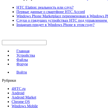
HTC Elation: реальность или слух?
Первые данные о смартфоне HTC Accord
Windows Phone Marketplace переименован в Windows Ph
Слухи о грядущих устройствах HTC под управлением 
Instagram придет в Windows Phone в этом году?
Главная
Устройства
Файлы
Форум
Войти
Рубрики
4HTC.ru
Android
Android Market
Chrome OS
Windows Mobile