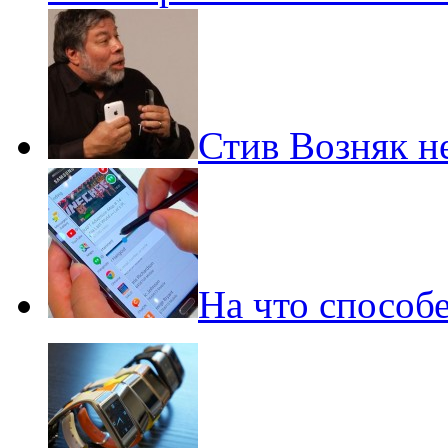
Стив Возняк н
На что способе