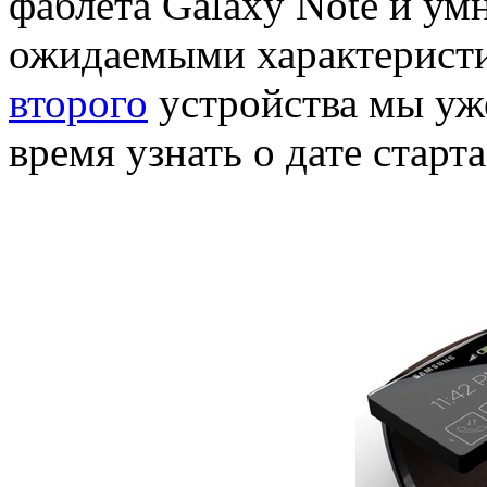
фаблета Galaxy Note и ум
ожидаемыми характерист
второго
устройства мы уж
время узнать о дате старт