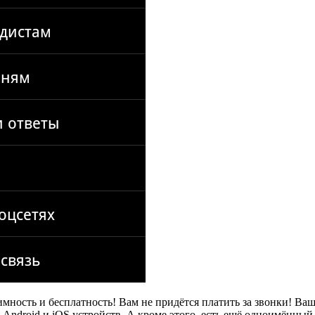
ность и бесплатность! Вам не придётся платить за звонки! Ваша
Android и iOS устройств. А кроме этого, есть ещё одноимённый