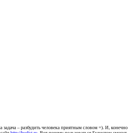
 задача – разбудить человека приятным словом =). И, конечно
 сайт
http://budist.ru
. Вот почему пользоваться Будистом смогут