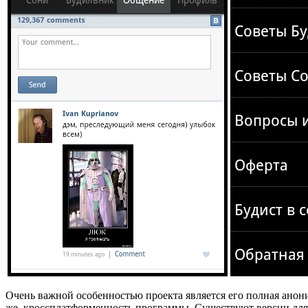
Очень важной особенностью проекта является его полная аноним
же, кроссплатформенность программы. Существуют версии для 