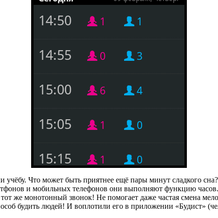
ли учёбу. Что может быть приятнее ещё пары минут сладкого сна?
ртфонов и мобильных телефонов они выполняют функцию часов. 
н и тот же монотонный звонок! Не помогает даже частая смена м
пособ будить людей! И воплотили его в приложении «Будист» (че