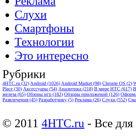
Реклама
Слухи
Смартфоны
Технологии
Это интересно
Рубрики
4HTC.ru
(32)
Android
(1026)
Android Market
(98)
Chrome OS
(2)
W
Place
(30)
Аксессуары
(54)
Аналитика
(218)
В мире HTC
(617)
В
железа
(65)
Обзоры игр
(182)
Обзоры приложений
(126)
Оформ
Развлечения
(45)
Разработчику
(5)
Реклама
(26)
Слухи
(552)
См
© 2011
4HTC.ru
- Все дл