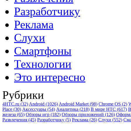
Разработчику
Реклама
Слухи
Смартфоны
Технологии
Это интересно
Рубрики
4HTC.ru
(32)
Android
(1026)
Android Market
(98)
Chrome OS
(2)
W
Place
(30)
Аксессуары
(54)
Аналитика
(218)
В мире HTC
(617)
В
железа
(65)
Обзоры игр
(182)
Обзоры приложений
(126)
Оформ
Развлечения
(45)
Разработчику
(5)
Реклама
(26)
Слухи
(552)
См