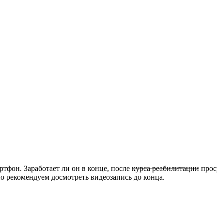
артфон. Заработает ли он в конце, после
курса реабилитации
прос
но рекомендуем досмотреть видеозапись до конца.