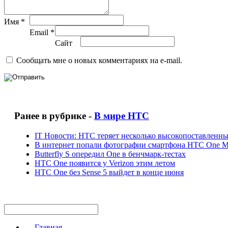
Имя *
Email *
Сайт
Сообщать мне о новых комментариях на e-mail.
Ранее в рубрике -
В мире HTC
IT Новости: НТС теряет несколько высокопоставленн
В интернет попали фотографии смартфона HTC One Mi
Butterfly S опередил One в бенчмарк-тестах
HTC One появится у Verizon этим летом
HTC One без Sense 5 выйдет в конце июня
Главная