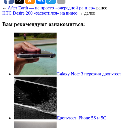
←
After Earth — не просто «очередной раннер»
ранее
HTC Desire 200 «засветился» на видео
→
далее
Вам рекомендуют ознакомиться:
Galaxy Note 3 пережил дроп-тест
Дроп-тест iPhone 5S и 5С