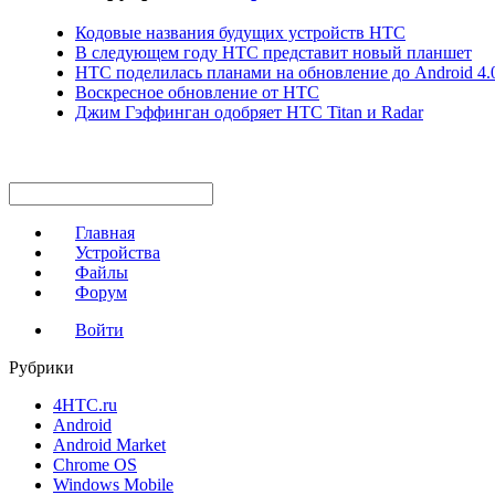
Кодовые названия будущих устройств HTC
В следующем году HTC представит новый планшет
HTC поделилась планами на обновление до Android 4.
Воскресное обновление от HTC
Джим Гэффинган одобряет HTC Titan и Radar
Главная
Устройства
Файлы
Форум
Войти
Рубрики
4HTC.ru
Android
Android Market
Chrome OS
Windows Mobile