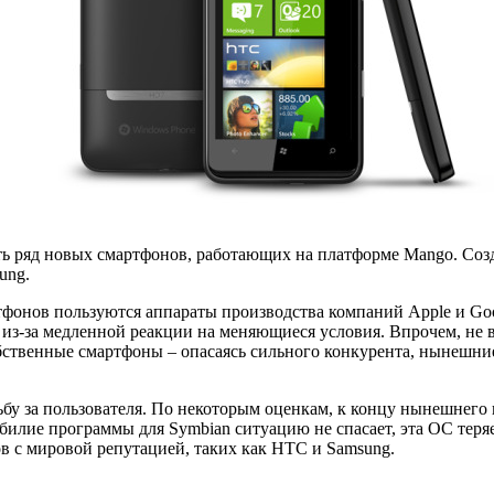
ить ряд новых смартфонов, работающих на платформе Mango. Со
ung.
фонов пользуются аппараты производства компаний Apple и Goo
т из-за медленной реакции на меняющиеся условия. Впрочем, не в
собственные смартфоны – опасаясь сильного конкурента, нынешн
у за пользователя. По некоторым оценкам, к концу нынешнего 
 обилие программы для Symbian ситуацию не спасает, эта ОС тер
в с мировой репутацией, таких как HTC и Samsung.