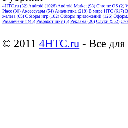
4HTC.ru
(32)
Android
(1026)
Android Market
(98)
Chrome OS
(2)
W
Place
(30)
Аксессуары
(54)
Аналитика
(218)
В мире HTC
(617)
В
железа
(65)
Обзоры игр
(182)
Обзоры приложений
(126)
Оформ
Развлечения
(45)
Разработчику
(5)
Реклама
(26)
Слухи
(552)
См
© 2011
4HTC.ru
- Все дл