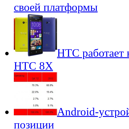
своей платформы
НТС работает 
НТС 8Х
Android-устро
позиции