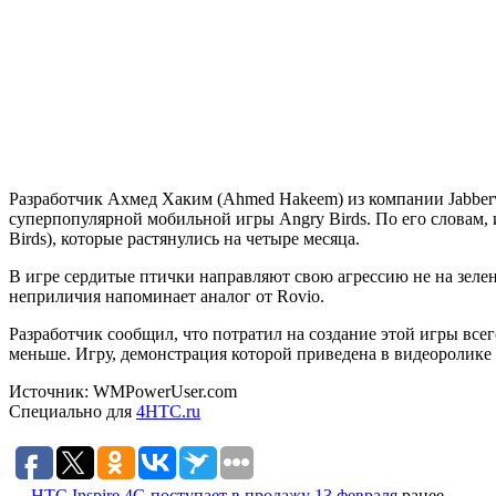
Разработчик Ахмед Хаким (Ahmed Hakeem) из компании Jabberw
суперпопулярной мобильной игры Angry Birds. По его словам, и
Birds), которые растянулись на четыре месяца.
В игре сердитые птички направляют свою агрессию не на зелен
неприличия напоминает аналог от Rovio.
Разработчик сообщил, что потратил на создание этой игры всег
меньше. Игру, демонстрация которой приведена в видеоролике 
Источник: WMPowerUser.com
Специально для
4HTC.ru
←
HTC Inspire 4G поступает в продажу 13 февраля
ранее