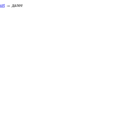
ket
→
далее