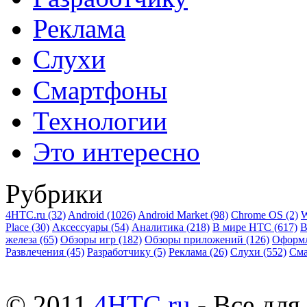
Реклама
Слухи
Смартфоны
Технологии
Это интересно
Рубрики
4HTC.ru
(32)
Android
(1026)
Android Market
(98)
Chrome OS
(2)
W
Place
(30)
Аксессуары
(54)
Аналитика
(218)
В мире HTC
(617)
В
железа
(65)
Обзоры игр
(182)
Обзоры приложений
(126)
Оформ
Развлечения
(45)
Разработчику
(5)
Реклама
(26)
Слухи
(552)
См
© 2011
4HTC.ru
- Все дл