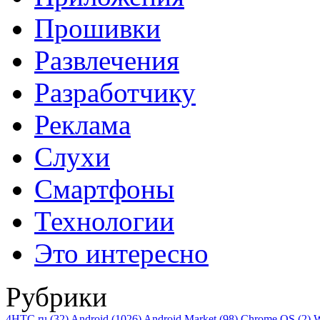
Прошивки
Развлечения
Разработчику
Реклама
Слухи
Смартфоны
Технологии
Это интересно
Рубрики
4HTC.ru
(32)
Android
(1026)
Android Market
(98)
Chrome OS
(2)
W