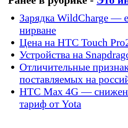
Ранее в рубрике -
Это и
Зарядка WildCharge — 
нирване
Цена на HTC Touch Pro
Устройства на Snapdrag
Отличительные призна
поставляемых на росси
HTC Max 4G — снижени
тариф от Yota