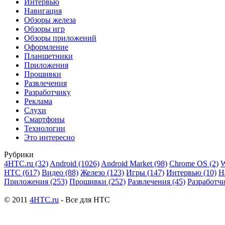
Интервью
Навигация
Обзоры железа
Обзоры игр
Обзоры приложений
Оформление
Планшетники
Приложения
Прошивки
Развлечения
Разработчику
Реклама
Слухи
Смартфоны
Технологии
Это интересно
Рубрики
4HTC.ru
(32)
Android
(1026)
Android Market
(98)
Chrome OS
(2)
W
HTC
(617)
Видео
(88)
Железо
(123)
Игры
(147)
Интервью
(10)
Н
Приложения
(253)
Прошивки
(252)
Развлечения
(45)
Разработч
© 2011
4HTC.ru
- Все для HTC