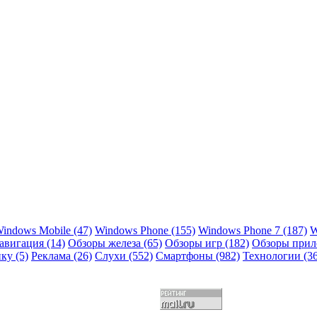
indows Mobile
(47)
Windows Phone
(155)
Windows Phone 7
(187)
W
авигация
(14)
Обзоры железа
(65)
Обзоры игр
(182)
Обзоры при
ику
(5)
Реклама
(26)
Слухи
(552)
Смартфоны
(982)
Технологии
(3