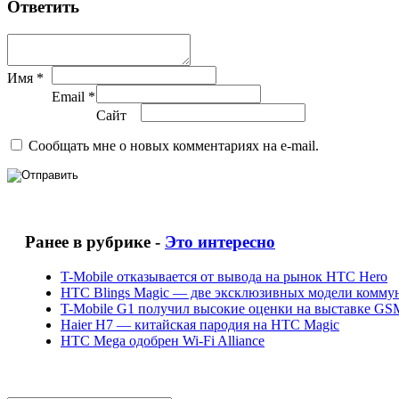
Ответить
Имя *
Email *
Сайт
Сообщать мне о новых комментариях на e-mail.
Ранее в рубрике -
Это интересно
T-Mobile отказывается от вывода на рынок HTC Hero
HTC Blings Magic — две эксклюзивных модели коммун
T-Mobile G1 получил высокие оценки на выставке GSM
Haier H7 — китайская пародия на НТС Magic
HTC Mega одобрен Wi-Fi Alliance