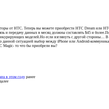
торы от НТС. Теперь вы можете приобрести HTC Dream или HTC M
вязь и передачу данных в месяц должны составлять $45 и более.
конкурирующих моделей.Но если взглянуть с другой стороны…
В
но данной ситуацией выбор между iPhone или Android-коммуника
C Magic- то что бы приобрели вы?
gra в этом году
ранее
далее