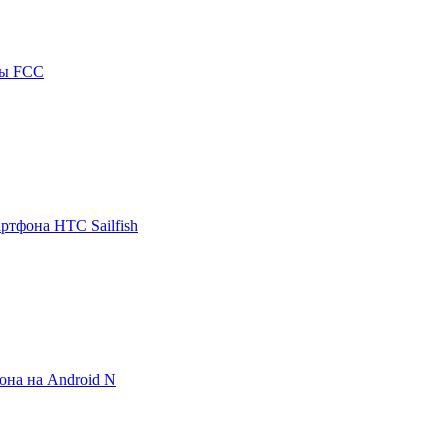
ны FCC
ртфона HTC Sailfish
она на Android N