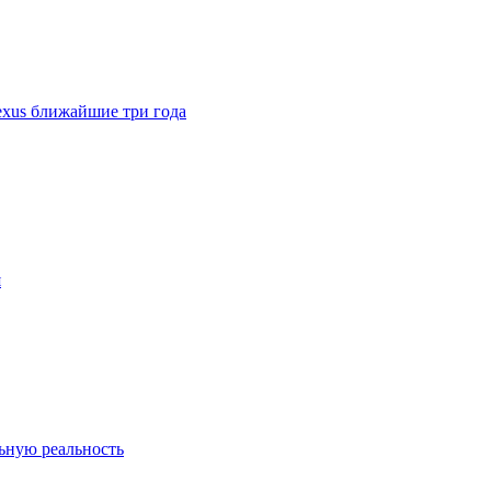
exus ближайшие три года
я
льную реальность