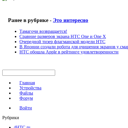
Ранее в рубрике -
Это интересно
Тамагочи возвращается!
Сравние размеров экрана HTC One и One X
Очередной тизер флагманской модели HTC
В Японии создали робота для очищения экранов у см
HTC обошла Apple в рейтинге удовлетворенности
Главная
Устройства
Файлы
Форум
Войти
Рубрики
4HTC.ru