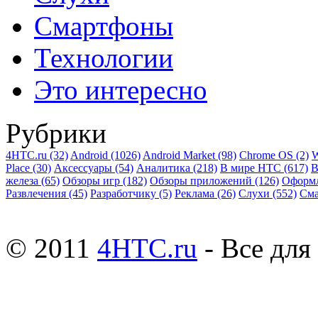
Смартфоны
Технологии
Это интересно
Рубрики
4HTC.ru
(32)
Android
(1026)
Android Market
(98)
Chrome OS
(2)
W
Place
(30)
Аксессуары
(54)
Аналитика
(218)
В мире HTC
(617)
В
железа
(65)
Обзоры игр
(182)
Обзоры приложений
(126)
Оформ
Развлечения
(45)
Разработчику
(5)
Реклама
(26)
Слухи
(552)
См
© 2011
4HTC.ru
- Все дл