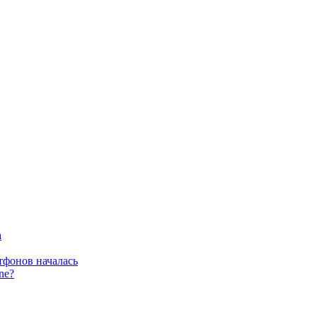
а
тфонов началась
ne?