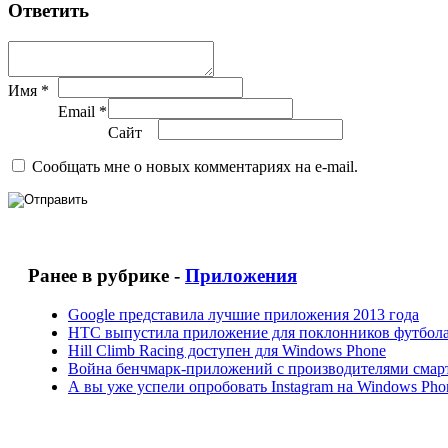
Ответить
Имя *
Email *
Сайт
Сообщать мне о новых комментариях на e-mail.
Ранее в рубрике -
Приложения
Google представила лучшие приложения 2013 года
HTC выпустила приложение для поклонников футбол
Hill Climb Racing доступен для Windows Phone
Война бенчмарк-приложений c производителями смар
А вы уже успели опробовать Instagram на Windows Pho