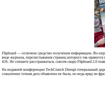
Flipboard — отличное средство получения информации. Во-пер
виде журнала, перелистывания страниц которого так нравится
iOS. Не спешите расстраиваться, совсем скоро Flipboard 2.0 поя
На недавней конференции TechCrunch Disrupt генеральный дире
сожалению точная дата объявлена не была, но ведь вряд ли фра