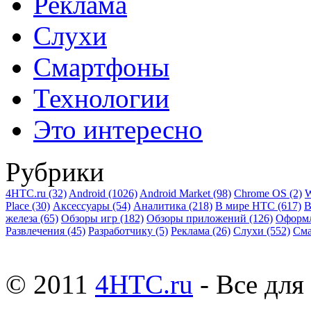
Реклама
Слухи
Смартфоны
Технологии
Это интересно
Рубрики
4HTC.ru
(32)
Android
(1026)
Android Market
(98)
Chrome OS
(2)
W
Place
(30)
Аксессуары
(54)
Аналитика
(218)
В мире HTC
(617)
В
железа
(65)
Обзоры игр
(182)
Обзоры приложений
(126)
Оформ
Развлечения
(45)
Разработчику
(5)
Реклама
(26)
Слухи
(552)
См
© 2011
4HTC.ru
- Все дл