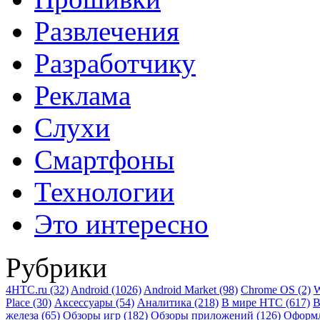
Развлечения
Разработчику
Реклама
Слухи
Смартфоны
Технологии
Это интересно
Рубрики
4HTC.ru
(32)
Android
(1026)
Android Market
(98)
Chrome OS
(2)
W
Place
(30)
Аксессуары
(54)
Аналитика
(218)
В мире HTC
(617)
В
железа
(65)
Обзоры игр
(182)
Обзоры приложений
(126)
Оформ