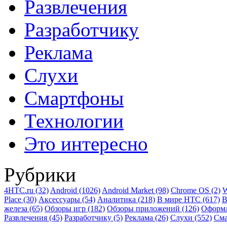
Развлечения
Разработчику
Реклама
Слухи
Смартфоны
Технологии
Это интересно
Рубрики
4HTC.ru
(32)
Android
(1026)
Android Market
(98)
Chrome OS
(2)
W
Place
(30)
Аксессуары
(54)
Аналитика
(218)
В мире HTC
(617)
В
железа
(65)
Обзоры игр
(182)
Обзоры приложений
(126)
Оформ
Развлечения
(45)
Разработчику
(5)
Реклама
(26)
Слухи
(552)
См