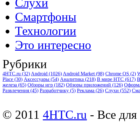
Слухи
Смартфоны
Технологии
Это интересно
Рубрики
4HTC.ru
(32)
Android
(1026)
Android Market
(98)
Chrome OS
(2)
W
Place
(30)
Аксессуары
(54)
Аналитика
(218)
В мире HTC
(617)
В
железа
(65)
Обзоры игр
(182)
Обзоры приложений
(126)
Оформ
Развлечения
(45)
Разработчику
(5)
Реклама
(26)
Слухи
(552)
См
© 2011
4HTC.ru
- Все дл