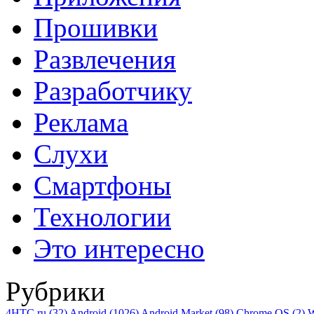
Прошивки
Развлечения
Разработчику
Реклама
Слухи
Смартфоны
Технологии
Это интересно
Рубрики
4HTC.ru
(32)
Android
(1026)
Android Market
(98)
Chrome OS
(2)
W