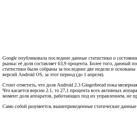
Google опубликовала последние данные статистики о состоянии
рынка: её доля составляет 63,9 процента. Более того, данный 
статистики были собраны за последние две недели и основан
версий Android OS, за этот период (до 1 апреля).
Стоит отметить, что доля Android 2.3 Gingerbread пока мизерна
Что касается версии 2.1, то 27,1 процента всех активных аппар
момент доля аппаратов, работающих под их управлением, не пр
Само собой разумеется, вышеприведенные статические данные н