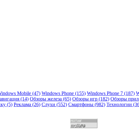
indows Mobile
(47)
Windows Phone
(155)
Windows Phone 7
(187)
W
авигация
(14)
Обзоры железа
(65)
Обзоры игр
(182)
Обзоры при
ику
(5)
Реклама
(26)
Слухи
(552)
Смартфоны
(982)
Технологии
(3