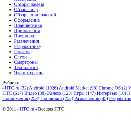
Обзоры железа
Обзоры игр
Обзоры приложений
Оформление
Планшетники
Приложения
Прошивки
Развлечения
Разработчику
Реклама
Слухи
Смартфоны
Технологии
Это интересно
Рубрики
4HTC.ru
(32)
Android
(1026)
Android Market
(98)
Chrome OS
(2)
W
HTC
(617)
Видео
(88)
Железо
(123)
Игры
(147)
Интервью
(10)
Н
Приложения
(253)
Прошивки
(252)
Развлечения
(45)
Разработч
© 2011
4HTC.ru
- Все для HTC