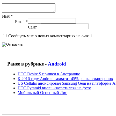
Имя *
Email *
Сайт
Сообщать мне о новых комментариях на e-mail.
Ранее в рубрике -
Android
HTC Desire S пришел в Австралию
К 2016 году Android захватит 45% рынка смартфонов
US Cellular анонсировал Samsung Gem на платформе A
HTC Pyramid вновь «засветился» на фото
Мобильный Огненный Лис