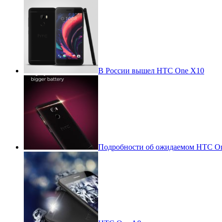
В России вышел HTC One X10
Подробности об ожидаемом HTC O