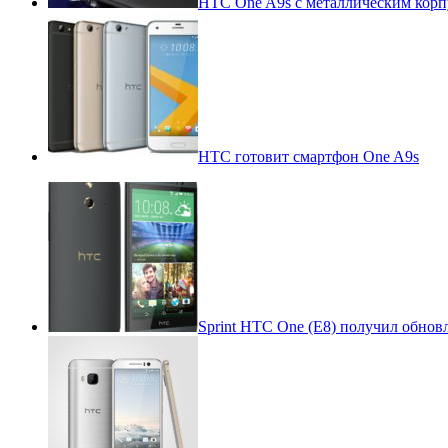
HTC One A9s с металлическим корп
HTC готовит смартфон One A9s
Sprint HTC One (E8) получил обнов