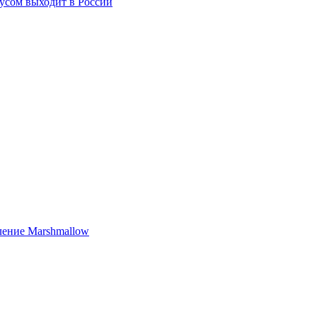
усом выходит в России
ление Marshmallow