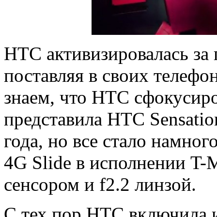
HTC активизировалась за 
поставляя в своих телеф
знаем, что HTC сфокусиро
представила HTC Sensati
года, но все стало намно
4G Slide в исполнении T-
сенсором и f2.2 линзой.
C тех пор HTC включила 